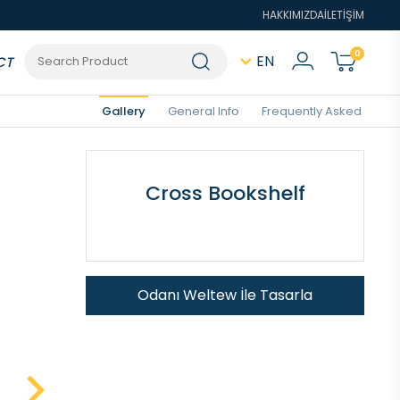
HAKKIMIZDA
İLETİŞİM
0
EN
CT
Gallery
General Info
Frequently Asked
Cross Bookshelf
Odanı Weltew İle Tasarla