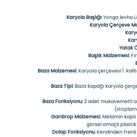
Karyola Başlığı:
Yonga levha üz
Karyola Çerçeve Ma
Kary
Kary
Yatak Ö
Başlık Malzemesi:
Fı
Baza Malzemesi:
Karyola çerçevesi 1. kal
Baza Tipi:
Baza kapağı karyola çerç
Baza Fonksiyonu:
2 adet mukavemetli am
(stoplam
Gardırop Malzemesi:
Melamin kaplı 
görsel amaçlı plastik p
Dolap Fonksiyonu:
Kendinden frenli 