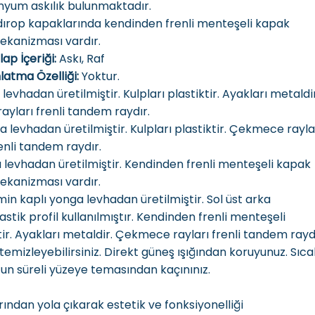
nyum askılık bulunmaktadır.
ırop kapaklarında kendinden frenli menteşeli kapak
ekanizması vardır.
lap İçeriği:
Askı, Raf
latma Özelliği:
Yoktur.
vhadan üretilmiştir. Kulpları plastiktir. Ayakları metaldir
yları frenli tandem raydır.
levhadan üretilmiştir. Kulpları plastiktir. Çekmece rayla
enli tandem raydır.
levhadan üretilmiştir. Kendinden frenli menteşeli kapak
ekanizması vardır.
in kaplı yonga levhadan üretilmiştir. Sol üst arka
stik profil kullanılmıştır. Kendinden frenli menteşeli
ir. Ayakları metaldir. Çekmece rayları frenli tandem raydı
temizleyebilirsiniz. Direkt güneş ışığından koruyunuz. Sıca
zun süreli yüzeye temasından kaçınınız.
rından yola çıkarak estetik ve fonksiyonelliği