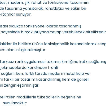
ası, modern, şık, rahat ve fonksiyonel tasarımını
ilde tasarıma yansıtarak, rahatlatıcı ve sakin bir
ortamlar sunuyor.
asası oldukça fonksiyonel olarak tasarlanmış
 sayesinde birçok ihtiyaca cevap verebilecek niteliktedir
lıklar ile birlikte ürüne fonksiyonellik kazandırılarak zen
nım alanı oluşturulmuştur.
urkuaz renk uygulaması takımın kimliğine katkı sağlamışt
çekmecelerde kendinden frenli
 sağlanırken, farklı tarzda modern metal kulp ve
 farklı bir tasarım kazandırılmış hem de görsel
n zenginleştirilmiştir.
lirtilen modüllerle tüketicilerin beğenisine
sunulacaktır: