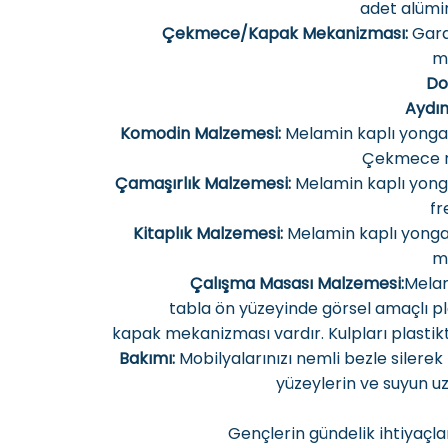
adet alümi
Çekmece/Kapak Mekanizması:
Gard
m
Do
Aydın
Komodin Malzemesi:
Melamin kaplı yonga le
Çekmece ra
Çamaşırlık Malzemesi:
Melamin kaplı yonga 
fr
Kitaplık Malzemesi:
Melamin kaplı yonga 
m
Çalışma Masası Malzemesi:
Melam
tabla ön yüzeyinde görsel amaçlı pla
kapak mekanizması vardır. Kulpları plastikt
Bakımı:
Mobilyalarınızı nemli bezle silerek 
yüzeylerin ve suyun u
Gençlerin gündelik ihtiyaçla