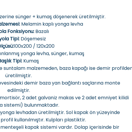
erine sünger + kumaş döşenerek üretilmiştir.
lzemesi:
Melamin kaplı yonga levha
ola Fonksiyonu:
Bazalı
ola Tipi:
Döşemesiz
lçüsü:
100x200 / 120x200
rınlanmış yonga levha, sünger, kumaş
Başlık Tipi:
Kumaş
ite suntalam malzemeden, baza kapağı ise demir profilde
üretilmiştir.
evesindeki demir baza yan bağlantı saçlarına monte
edilmiştir.
ortisör, 2 adet galvaniz makas ve 2 adet emniyet kilidi
a sistemi) bulunmaktadır.
yonga levhadan üretilmiştir. Sol kapak ön yüzeyinde
rofil kullanılmıştır. Kulpları plastiktir.
menteşeli kapak sistemi vardır. Dolap içerisinde bir