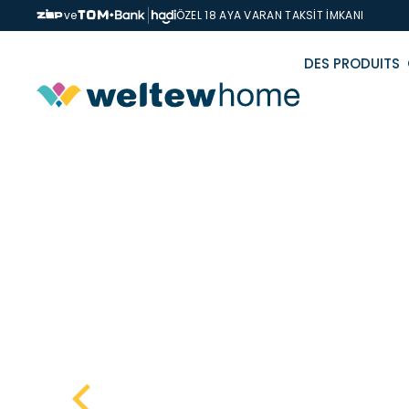
ve
ÖZEL 18 AYA VARAN TAKSİT İMKANI
DES PRODUITS
Page D'accueil
Produits
Oreiller
Micro Oreiller 50x70