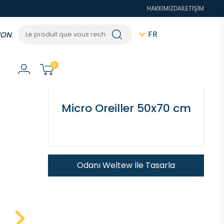
HAKKIMIZDA
İLETİŞİM
FR
ION
Galerie
Informations générales
0
Micro Oreiller 50x70 cm
Odanı Weltew İle Tasarla