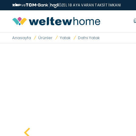
ve
ÖZEL 18 AYA VARAN TAKSİT İMKANI
Anasayfa
Ürünler
Yatak
Dafni Yatak