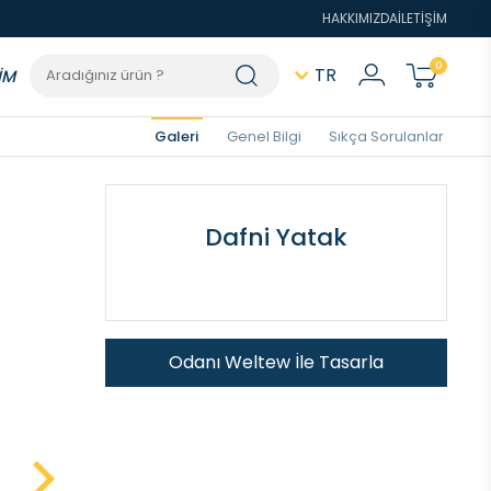
HAKKIMIZDA
İLETİŞİM
0
TR
İM
Galeri
Genel Bilgi
Sıkça Sorulanlar
Dafni Yatak
Odanı Weltew İle Tasarla